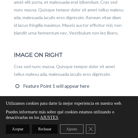
amet elit porta, et malesuada erat bibendum. Cras sed
nunc massa. Quisque tempor dolor sit amet tellus malesu
ada, malesuada iaculis eros dignissim. Aenean vitae diam
id lacus fringilla maximus. Mauris auctor efficitur nisl, non
blandit urna fermentum nec. Vestibulum non leo libero.
IMAGE ON RIGHT
Cras sed nunc massa. Quisque tempor dolor sit amet
tellus malesu ada, malesuada iaculis eros dignissim.
Feature Point 1 will appear here
Some Poiner goes here
Utilizamos cookies para darte la mejor experiencia en nuestra web.
Lorem ipsum text will apprear here
Puedes informarte más sobre qué cookies estamos utilizando o
desactivarlas en los
AJUSTES
.
Cerrar el banner de cooki
Aceptar
Rechazar
Ajustes
Todos los Derechos Reservados 2020.
garodesign.es