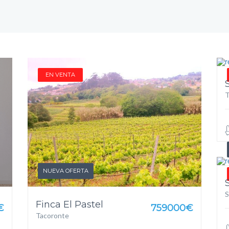
ACTIVOS Y DESTACADOS
APARTAMENTOS
ÁTICOS
EDIFICIOS
ESTUDIOS
GARA
NAVES INDUSTRIALES
OF
EN VENTA
T
NUEVA OFERTA
S
Finca El Pastel
€
759000€
Tacoronte