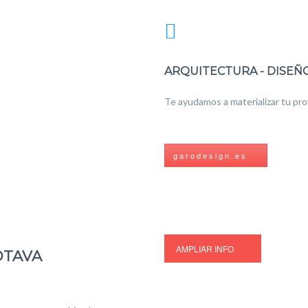
ARQUITECTURA - DISEÑ
Te ayudamos a materializar tu pro
g a r o d e s i g n . e s
AMPLIAR INFO
OTAVA