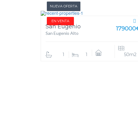
NUEVA OFERTA
EN VENTA
San Eugenio
179000
San Eugenio Alto
1
1
50m2