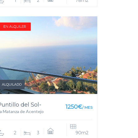
1
2
78m2
EN ALQUILER
ALQUILADO
Puntillo del Sol-
1250€
/ MES
a Matanza de Acentejo
2
3
90m2