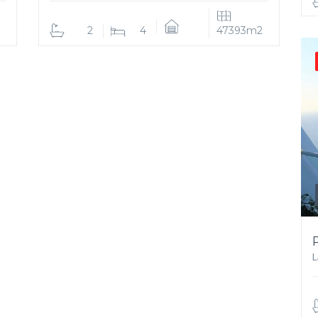
2
4
47393m2
L