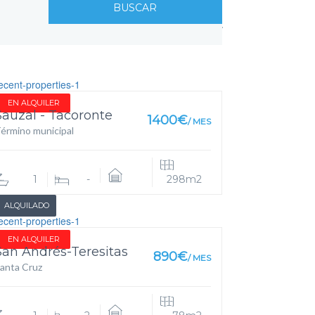
BUSCAR
BAJO
CASAS TERRERAS
CHALETS
JES
LOCALES COMERCIALES
LOFT
ICINAS
PISOS
TERRENOS Y FINCAS
EN ALQUILER
Sauzal - Tacoronte
1400€
/ MES
érmino municipal
1
-
298m2
ALQUILADO
EN ALQUILER
San Andrés-Teresitas
890€
/ MES
anta Cruz