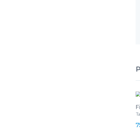
P
F
T
7