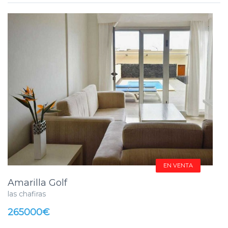
EN VENTA
Amarilla Golf
las chafiras
265000€