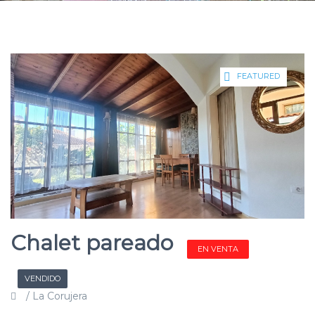
FEATURED
Chalet pareado
EN VENTA
VENDIDO
/ La Corujera