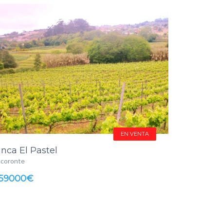
EN VENTA
inca El Pastel
acoronte
59000€