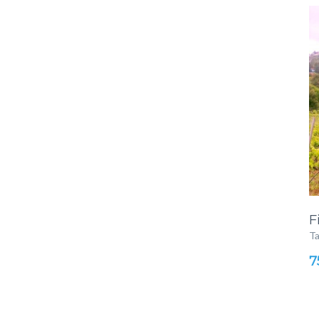
F
T
7