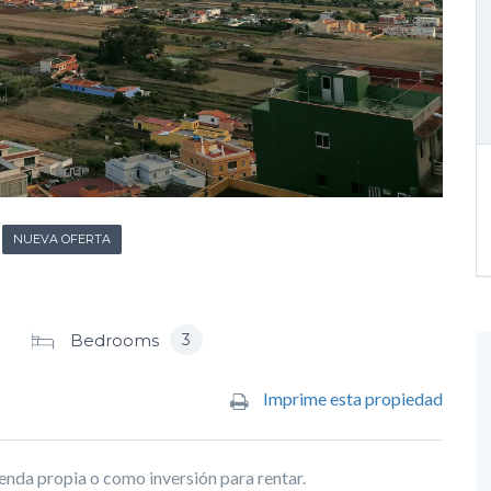
NUEVA OFERTA
3
Bedrooms
Imprime esta propiedad
enda propia o como inversión para rentar.