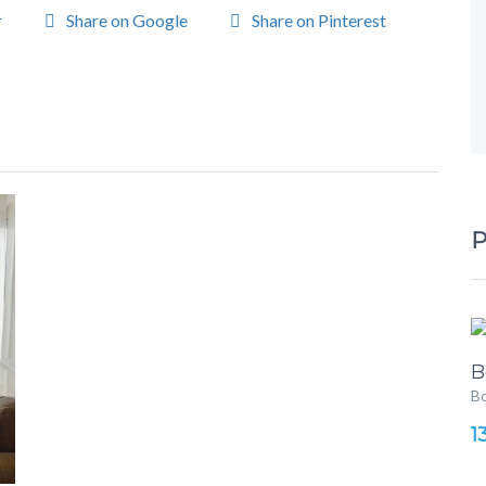
r
Share on Google
Share on Pinterest
P
B
Bo
1