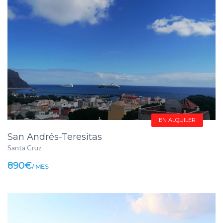
EN ALQUILER
San Andrés-Teresitas
Santa Cruz
890€
/ MES