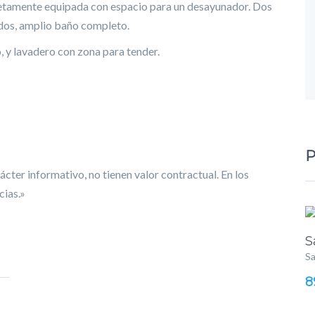
etamente equipada con espacio para un desayunador. Dos
dos, amplio baño completo.
, y lavadero con zona para tender.
P
cter informativo, no tienen valor contractual. En los
cias.»
S
Sa
8