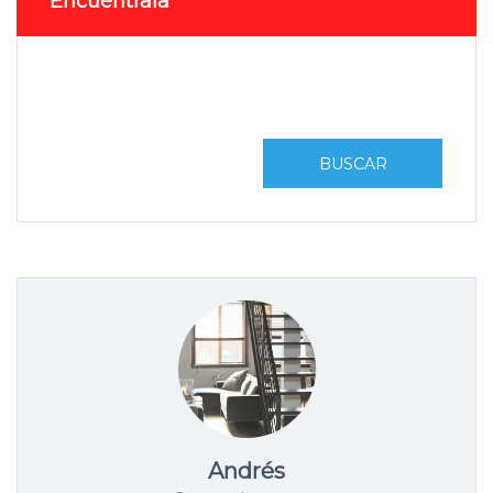
Encuéntrala
BUSCAR
Andrés