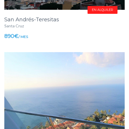
EN ALQUILER
San Andrés-Teresitas
Santa Cruz
890€
/ MES