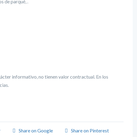
s de parqué, .
cter informativo, no tienen valor contractual. En los
cias.
r
Share on Google
Share on Pinterest