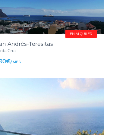
EN ALQUILER
an Andrés-Teresitas
nta Cruz
90€
/ MES