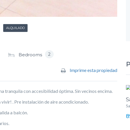
ALQUILADO
2
Bedrooms
P
Imprime esta propiedad
na tranquila con accesibilidad óptima. Sin vecinos encima.
S
vivir! . Pre instalación de aire acondicionado.
Sa
alida a balcón.
8
rios.