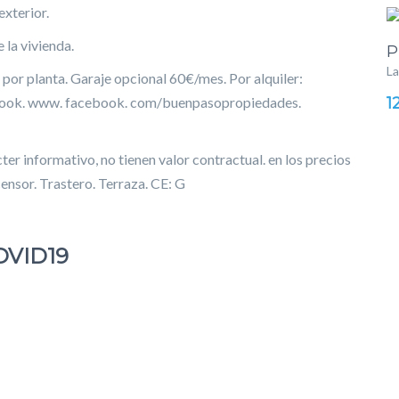
exterior.
la vivienda.
P
La
 por planta. Garaje opcional 60€/mes. Por alquiler:
1
ebook. www. facebook. com/buenpasopropiedades.
ter informativo, no tienen valor contractual. en los precios
censor. Trastero. Terraza. CE: G
OVID19