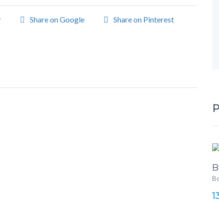
r
Share on Google
Share on Pinterest
P
B
Bo
1