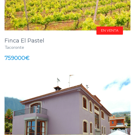
EN VENTA
Finca El Pastel
Tacoronte
759000€