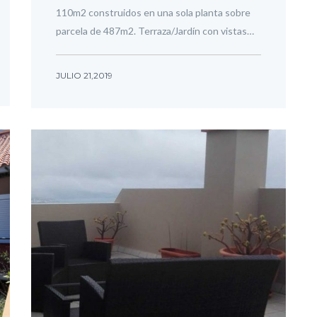
110m2 construidos en una sola planta sobre
parcela de 487m2. Terraza/Jardín con vistas…
JULIO 21,2019