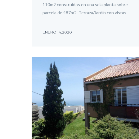
110m2 construidos en una sola planta sobre
parcela de 487m2. Terraza/Jardín con vistas…
ENERO 14,2020