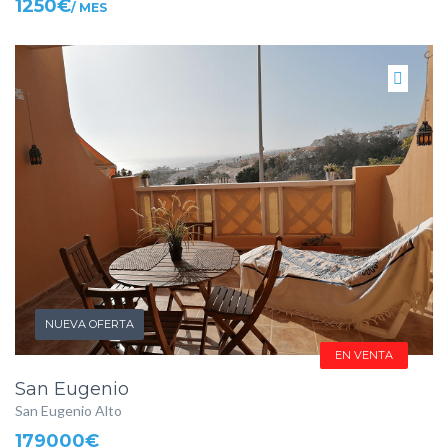
1250€
/ MES
NUEVA OFERTA
EN VENTA
San Eugenio
San Eugenio Alto
179000€